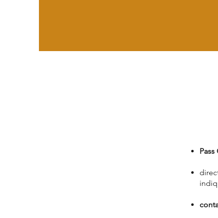
Pass 
dire
indiq
conta