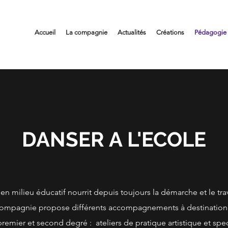
Accueil
La compagnie
Actualités
Créations
Pédagogie
DANSER A L'ECOLE
en milieu éducatif nourrit depuis toujours la démarche et le tr
compagnie propose différents accompagnements à destination
 premier et second degré :
ateliers de pratique artistique et spec